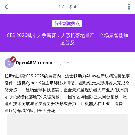
1
/
1
条
行业新闻热点
CES 2026机器人争霸赛：人形机落地量产，全场景智能加
速普及
OpenARM-connor
O
1月11日
拉斯维加斯CES 2026的展馆内，波士顿动力Atlas在产线精准装配零
部件、追觅Cyber X自主攀爬楼梯清洁、星动纪元人形机器人完成仓
储分拣——这场全球科技盛宴，正全景式呈现机器人产业从“技术演
示”到“规模化落地”的关键跨越。中国军团与国际巨头同台竞技，物
理AI技术突破与底层算力升级形成合力，让机器人在工业、消费、
医疗等领域的应用全面开花。