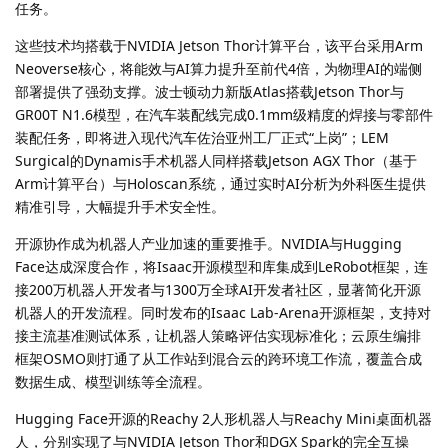
任务。
这些技术均搭载于NVIDIA Jetson Thor计算平台，该平台采用Arm
Neoverse核心，将能效与AI算力提升至前代4倍，为物理AI的端侧
部署提供了强劲支撑。波士顿动力新版Atlas搭载Jetson Thor与
GR00T N1.6模型，在汽车装配线完成0.1mm级精度的焊接与零部件
装配任务，即将进入现代汽车佐治亚州工厂正式“上岗”；LEM
Surgical的Dynamis手术机器人同样搭载Jetson AGX Thor（基于
Arm计算平台）与Holoscan系统，通过实时AI分析为外科医生提供
精准引导，大幅提升手术安全性。
开源协作成为机器人产业加速的重要推手。NVIDIA与Hugging
Face达成深度合作，将Isaac开源模型和库集成到LeRobot框架，连
接200万机器人开发者与1300万全球AI开发者社区，显著简化开源
机器人的开发流程。同时发布的Isaac Lab-Arena开源框架，支持对
接主流基准测试体系，让机器人策略评估实现标准化；云原生编排
框架OSMO则打通了从工作站到混合云的跨环境工作流，覆盖合成
数据生成、模型训练等全流程。
Hugging Face开源的Reachy 2人形机器人与Reachy Mini桌面机器
人，分别实现了与NVIDIA Jetson Thor和DGX Spark的完全互操