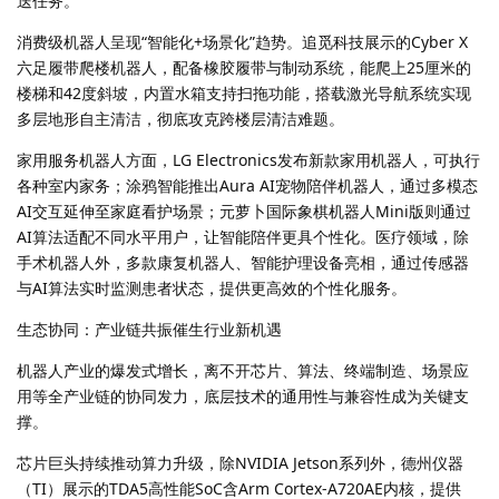
送任务。
消费级机器人呈现“智能化+场景化”趋势。追觅科技展示的Cyber X
六足履带爬楼机器人，配备橡胶履带与制动系统，能爬上25厘米的
楼梯和42度斜坡，内置水箱支持扫拖功能，搭载激光导航系统实现
多层地形自主清洁，彻底攻克跨楼层清洁难题。
家用服务机器人方面，LG Electronics发布新款家用机器人，可执行
各种室内家务；涂鸦智能推出Aura AI宠物陪伴机器人，通过多模态
AI交互延伸至家庭看护场景；元萝卜国际象棋机器人Mini版则通过
AI算法适配不同水平用户，让智能陪伴更具个性化。医疗领域，除
手术机器人外，多款康复机器人、智能护理设备亮相，通过传感器
与AI算法实时监测患者状态，提供更高效的个性化服务。
生态协同：产业链共振催生行业新机遇
机器人产业的爆发式增长，离不开芯片、算法、终端制造、场景应
用等全产业链的协同发力，底层技术的通用性与兼容性成为关键支
撑。
芯片巨头持续推动算力升级，除NVIDIA Jetson系列外，德州仪器
（TI）展示的TDA5高性能SoC含Arm Cortex-A720AE内核，提供