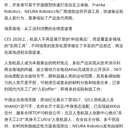
作，开发者可基于开源模型快速打造自定义体验。Franka
Robotics、NEURA Robotics等厂商借助这些开源工具，快速验证机
器人新行为，显著缩短了产品迭代周期。
场景落地：从工业到消费的全维度渗透
CES 2026上，机器人不再是展厅里的“科技展品”，而是覆盖多领域
的“实用工具”，不同场景的差异化需求催生了丰富的产品形态，商业
化落地进程全面提速。
人形机器人成为本届展会的绝对焦点，多款产品实现从技术演示到
商业落地的跨越。波士顿动力全电动Atlas完成首次公开演示，56个
自由度配合全旋转关节，拥有超越人类的运动范围，其具备感知能
力的人类尺度手部，可精准完成复杂的材料分拣和组装任务，已拿
到现代汽车工厂的“入职offer”，即将承担实际制造工作。
中国企业表现亮眼：星动纪元展示了星动L7、Q5人形机器人及
XHAND1灵巧手，支持全尺寸双足/半身形态选配，已实现超600台
交付，服务全球TOP10科技公司；北京人形机器人创新中心推出“具
身天工2.0”“具身天工Ultra”人形机器人，在全自主分拣、多干扰应
对、长时间奔跑稳定性方面表现突出；NEURA Robotics发布由保时