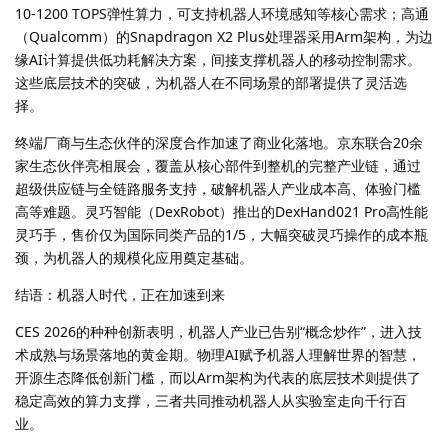
10-1200 TOPS弹性算力，可支持机器人环境感知等核心需求；高通
（Qualcomm）的Snapdragon X2 Plus处理器采用Arm架构，为边
缘AI计算提供低功耗解决方案，间接支撑机器人的移动控制需求。
这些底层技术的突破，为机器人在不同场景的部署提供了灵活选
择。
终端厂商与生态伙伴的深度合作加速了商业化落地。京东联合20余
家生态伙伴亮相展会，覆盖从核心部件到整机的完整产业链，通过
超级供应链与全链路服务支持，破解机器人产业成本高、体验门槛
高等难题。灵巧智能（DexRobot）推出的DexHand021 Pro高性能
灵巧手，售价仅为国际同类产品的1/5，大幅突破灵巧操作的成本瓶
颈，为机器人的规模化应用奠定基础。
结语：机器人时代，正在加速到来
CES 2026的种种创新表明，机器人产业已告别“概念炒作”，进入技
术成熟与场景落地的黄金期。物理AI赋予机器人理解世界的智慧，
开源生态降低创新门槛，而以Arm架构为代表的底层技术则提供了
稳定高效的算力支撑，三者共同推动机器人从实验室走向千行百
业。