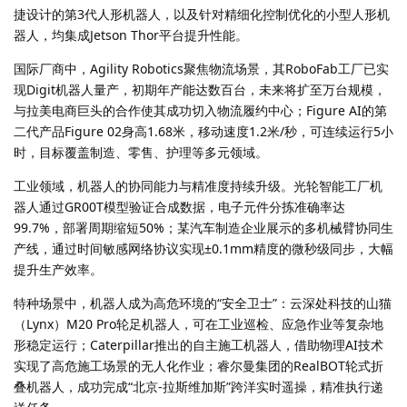
捷设计的第3代人形机器人，以及针对精细化控制优化的小型人形机
器人，均集成Jetson Thor平台提升性能。
国际厂商中，Agility Robotics聚焦物流场景，其RoboFab工厂已实
现Digit机器人量产，初期年产能达数百台，未来将扩至万台规模，
与拉美电商巨头的合作使其成功切入物流履约中心；Figure AI的第
二代产品Figure 02身高1.68米，移动速度1.2米/秒，可连续运行5小
时，目标覆盖制造、零售、护理等多元领域。
工业领域，机器人的协同能力与精准度持续升级。光轮智能工厂机
器人通过GR00T模型验证合成数据，电子元件分拣准确率达
99.7%，部署周期缩短50%；某汽车制造企业展示的多机械臂协同生
产线，通过时间敏感网络协议实现±0.1mm精度的微秒级同步，大幅
提升生产效率。
特种场景中，机器人成为高危环境的“安全卫士”：云深处科技的山猫
（Lynx）M20 Pro轮足机器人，可在工业巡检、应急作业等复杂地
形稳定运行；Caterpillar推出的自主施工机器人，借助物理AI技术
实现了高危施工场景的无人化作业；睿尔曼集团的RealBOT轮式折
叠机器人，成功完成“北京-拉斯维加斯”跨洋实时遥操，精准执行递